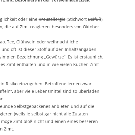
glichkeit oder eine
Kreuzallergie
(Stichwort
Beifuß
),
n, die auf Zimt reagieren, besonders von Oktober
ao, Tee, Glühwein oder weihnachtliche
nd oft ist dieser Stoff auf den Inhaltsangaben
r simplen Bezeichnung „Gewürze“. Es ist erstaunlich,
s Zimt enthalten und in wie vielen Küchen Zimt
 ein Risiko einzugehen. Betroffene lernen zwar
ffeln“, aber viele Lebensmittel sind so überladen
nn.
reunde Selbstgebackenes anbieten und auf die
ieren (weils ie selbst gar nicht alle Zutaten
n möge Zimt bloß nicht und einen eines besseren
n Zimt.