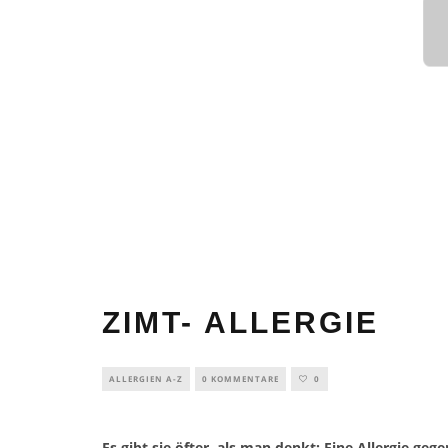
ZIMT- ALLERGIE
ALLERGIEN A-Z
0 KOMMENTARE
0
Es gibt sie öfter, als man denkt: Eine Allergie ge