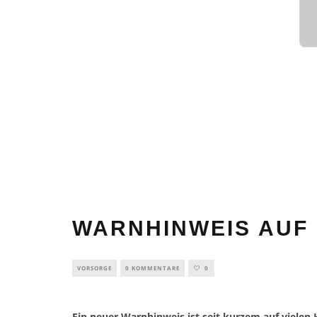
WARNHINWEIS AUF
VORSORGE
0 KOMMENTARE
0
Ein neuer Warnhinweis ist seit kurzem auf vielen