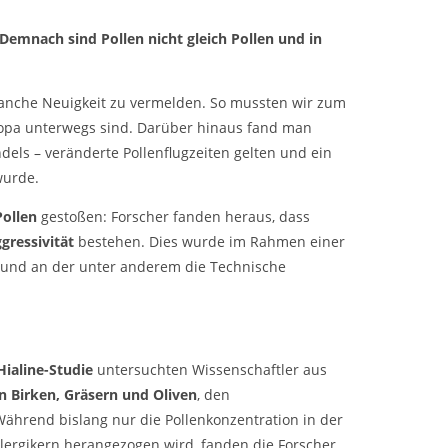
 Demnach sind Pollen nicht gleich Pollen und in
 manche
Neuigkeit
zu vermelden. So mussten wir zum
uropa unterwegs sind. Darüber hinaus fand man
els – veränderte Pollenflugzeiten gelten und ein
wurde.
Pollen
gestoßen: Forscher fanden heraus, dass
gressivität
bestehen. Dies wurde im Rahmen einer
te und an der unter anderem die Technische
Hialine-Studie
untersuchten Wissenschaftler aus
on Birken, Gräsern und Oliven
, den
ährend bislang nur die Pollenkonzentration in der
lergikern herangezogen wird, fanden die Forscher