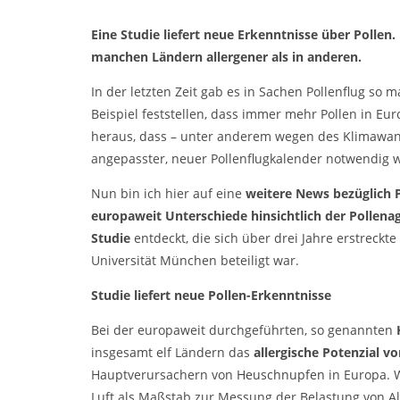
Eine Studie liefert neue Erkenntnisse über Pollen.
manchen Ländern allergener als in anderen.
In der letzten Zeit gab es in Sachen Pollenflug so
Beispiel feststellen, dass immer mehr Pollen in E
heraus, dass – unter anderem wegen des Klimawand
angepasster, neuer Pollenflugkalender notwendig 
Nun bin ich hier auf eine
weitere News bezüglich 
europaweit Unterschiede hinsichtlich der Pollenag
Studie
entdeckt, die sich über drei Jahre erstreck
Universität München beteiligt war.
Studie liefert neue Pollen-Erkenntnisse
Bei der europaweit durchgeführten, so genannten
insgesamt elf Ländern das
allergische Potenzial v
Hauptverursachern von
Heuschnupfen
in Europa. W
Luft als Maßstab zur Messung der Belastung von Al