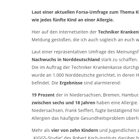
Laut einer aktuellen Forsa-Umfrage zum Thema Ki
wie jedes fünfte Kind an einer Allergie.
Hier auf den Internetseiten der
Techniker Kranken
Meldung gestoßen, die ich auch sogleich an euch 
Laut einer repräsentativen Umfrage des Meinungsf
Nachwuchs in Norddeutschland
stark zu schaffen.
Die im Auftrag der Techniker Krankenkasse durch
wurde an 1.000 Norddeutsche gerichtet, in deren H
befindet. Die
Ergebnisse
sind alarmierend:
19 Prozent
der in Niedersachsen, Bremen, Hambur
zwischen sechs und 18 Jahren
haben eine Allergie.
Niedersachsen, Frank Seiffert, fügte bestätigend h
Allergien das häufigste Gesundheitsproblem überh
Mehr als
vier von zehn Kindern
und Jugendlichen z
„KIGGS-Studie“ des Robert Koch-Instituts darüber h