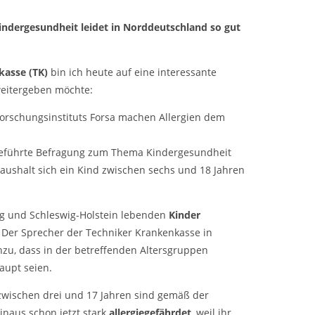
ndergesundheit leidet in Norddeutschland so gut
kasse (TK)
bin ich heute auf eine interessante
weitergeben möchte:
orschungsinstituts Forsa machen Allergien dem
geführte Befragung zum Thema Kindergesundheit
aushalt sich ein Kind zwischen sechs und 18 Jahren
g und Schleswig-Holstein lebenden
Kinder
 Der Sprecher der Techniker Krankenkasse in
inzu, dass in der betreffenden Altersgruppen
aupt seien.
wischen drei und 17 Jahren sind gemäß der
inaus schon jetzt stark
allergiegefährdet
, weil ihr