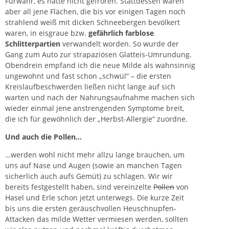
Fürwahr, es hatte nicht gefroren. Stattdessen waren
aber all jene Flächen, die bis vor einigen Tagen noch
strahlend weiß mit dicken Schneebergen bevölkert
waren, in eisgraue bzw.
gefährlich farblose
Schlitterpartien
verwandelt worden. So wurde der
Gang zum Auto zur strapaziösen Glatteis-Umrundung.
Obendrein empfand ich die neue Milde als wahnsinnig
ungewohnt und fast schon „schwül“ – die ersten
Kreislaufbeschwerden ließen nicht lange auf sich
warten und nach der Nahrungsaufnahme machen sich
wieder einmal jene anstrengenden Symptome breit,
die ich für gewöhnlich der „
Herbst-Allergie
“ zuordne.
Und auch die Pollen…
…werden wohl nicht mehr allzu lange brauchen, um
uns auf Nase und Augen (sowie an manchen Tagen
sicherlich auch aufs Gemüt) zu schlagen. Wir wir
bereits festgestellt haben, sind vereinzelte
Pollen
von
Hasel und Erle
schon jetzt unterwegs. Die kurze Zeit
bis uns die ersten geräuschvollen
Heuschnupfen
-
Attacken das milde Wetter vermiesen werden, sollten