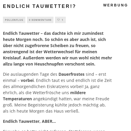
WERBUNG
ENDLICH TAUWETTER!?
POLLENFLUG
0 KOMMENTARE
1
Endlich Tauwetter – das dachte ich mir zumindest
heute Morgen noch. So schön es aber auch ist, sich
über nicht zugefrorene Scheiben zu freuen, so
anstrengend ist der Wetterwechsel für meinen
Kreislauf. Außerdem werden wir nun wohl nicht mehr
allzu lange von
Heuschnupfen
verschont sein.
Die auslaugenden Tage des
Dauerfrostes
sind – erst
einmal –
vorbei
. Endlich taut es und endlich ist die Zeit
des allmorgendlichen Eiskratzens vorbei! Ja, ganz
ehrlich, als die Wetterfrösche uns
mildere
Temperaturen
angekündigt hatten, war meine Freude
groß. Meine Begeisterung kühlte jedoch mächtig ab,
als ich heute Morgen das Haus verließ.
Endlich Tauwetter, ABER…