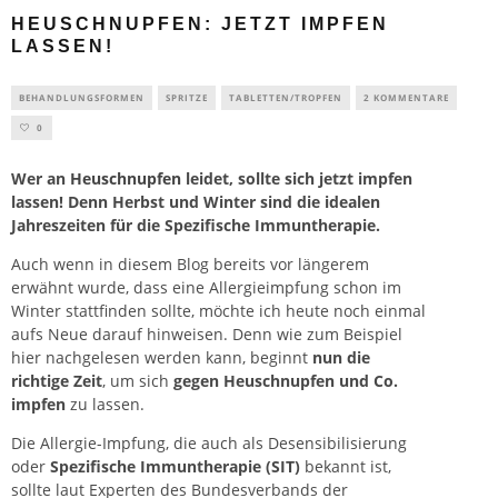
HEUSCHNUPFEN: JETZT IMPFEN
LASSEN!
BEHANDLUNGSFORMEN
SPRITZE
TABLETTEN/TROPFEN
2 KOMMENTARE
0
Wer an
Heuschnupfen
leidet, sollte sich jetzt impfen
lassen! Denn Herbst und Winter sind die idealen
Jahreszeiten für die Spezifische Immuntherapie.
Auch wenn in diesem Blog bereits vor längerem
erwähnt wurde, dass eine Allergieimpfung schon im
Winter stattfinden sollte, möchte ich heute noch einmal
aufs Neue darauf hinweisen. Denn wie zum Beispiel
hier nachgelesen werden kann, beginnt
nun die
richtige Zeit
, um sich
gegen Heuschnupfen und Co.
impfen
zu lassen.
Die Allergie-Impfung, die auch als Desensibilisierung
oder
Spezifische Immuntherapie (SIT)
bekannt ist,
sollte laut Experten des Bundesverbands der