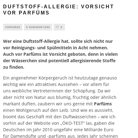
DUFTSTOFF-ALLERGIE: VORSICHT
VOR PARFÜMS
VORSORGE
0 KOMMENTARE
0
Wer eine Duftstoff-Allergie hat, sollte sich nicht nur
vor Reinigungs- und Spülmitteln in Acht nehmen.
Auch vor Parfüms ist Vorsicht geboten, denn in vielen
der Wässerchen sind potentiell allergisierende Stoffe
zu finden.
Ein angenehmer Körpergeruch ist heutzutage genauso
wichtig wie ein attraktives Aussehen – vor allem für
uns weibliche Vertreterinnen der Schöpfung. Da wir
aber nicht von Natur aus blumig, fruchtig oder ähnlich
markant duften, zaubern wir uns gerne mit
Parfüms
einen Wohlgeruch auf den Leib. Und wie es aussieht,
boomt das Geschäft mit den Duftwässerchen – wie ich
vorhin auf der Website von „ÖKO-TEST“ las, gaben die
Deutschen im Jahr 2010 ungefähr eine Milliarde Euro
für Damendüfte und -parfüms aus. Jedes Jahr scheinen