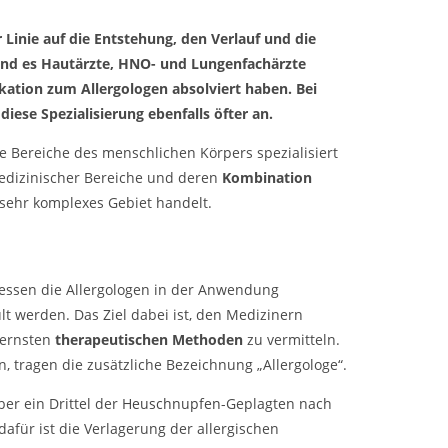
er Linie auf die Entstehung, den Verlauf und die
 sind es Hautärzte, HNO- und Lungenfachärzte
ikation zum Allergologen absolviert haben. Bei
iese Spezialisierung ebenfalls öfter an.
te Bereiche des menschlichen Körpers spezialisiert
medizinischer Bereiche und deren
Kombination
n sehr komplexes Gebiet handelt.
dessen die Allergologen in der Anwendung
lt werden.
Das Ziel dabei ist, den Medizinern
dernsten
therapeutischen Methoden
zu vermitteln.
en, tragen die zusätzliche Bezeichnung „Allergologe“.
ber ein Drittel der
Heuschnupfen
-Geplagten nach
afür ist die Verlagerung der allergischen