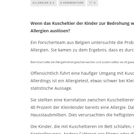
ALLERGIEN A-Z
0 KOMMENTARE
0
Wenn das Kuscheltier der Kinder zur Bedrohung wi
Allergien auslösen?
Ein Forscherteam aus Belgien untersuchte die Pr
Allergien. Sie kamen zu dem Ergebnis, dass es durc
Beim Kauf sollte die Allergiefreiheit geachtet werden und zudem sollten sie oft ge
Offensichtlich führt eine häufiger Umgang mit Kusche
Allerdings ist ein Allergietest, etwas schwer bei K
statistische Aussage.
Sie stellten eine Korrelation zwischen Kuscheltie
40 Prozent der Kleinkinder bereits eine Allergie. Da
Hausstaubmilben. Dies verursachten die heftigsten 
Die Kinder, die mit Kuscheltieren im Bett schlafen, 
Kontrollgruppe. Andere Faktoren wie Ekzme oder d