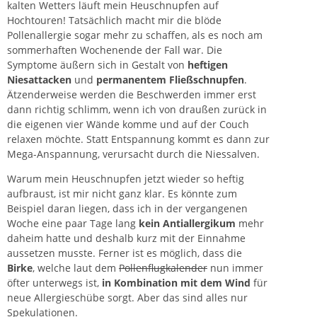
kalten Wetters läuft mein
Heuschnupfen
auf
Hochtouren! Tatsächlich macht mir die blöde
Pollenallergie sogar mehr zu schaffen, als es noch am
sommerhaften Wochenende der Fall war. Die
Symptome äußern sich in Gestalt von
heftigen
Niesattacken
und
permanentem Fließschnupfen
.
Ätzenderweise werden die Beschwerden immer erst
dann richtig schlimm, wenn ich von draußen zurück in
die eigenen vier Wände komme und auf der Couch
relaxen möchte. Statt Entspannung kommt es dann zur
Mega-Anspannung, verursacht durch die Niessalven.
Warum mein Heuschnupfen jetzt wieder so heftig
aufbraust, ist mir nicht ganz klar. Es könnte zum
Beispiel daran liegen, dass ich in der vergangenen
Woche eine paar Tage lang
kein Antiallergikum
mehr
daheim hatte und deshalb kurz mit der Einnahme
aussetzen musste. Ferner ist es möglich, dass die
Birke
, welche laut dem
Pollenflugkalender
nun immer
öfter unterwegs ist,
in Kombination mit dem Wind
für
neue Allergieschübe sorgt. Aber das sind alles nur
Spekulationen.