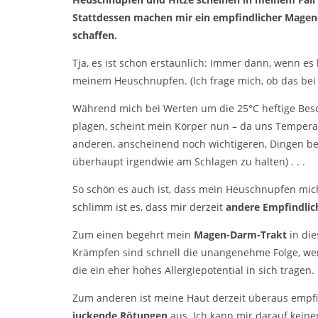
Stattdessen machen mir ein empfindlicher Magen-
schaffen.
Tja, es ist schon erstaunlich: Immer dann, wenn es
meinem Heuschnupfen. (Ich frage mich, ob das bei a
Während mich bei Werten um die 25°C heftige Be
plagen, scheint mein Körper nun – da uns Temper
anderen, anscheinend noch wichtigeren, Dingen bes
überhaupt irgendwie am Schlagen zu halten) . . .
So schön es auch ist, dass mein Heuschnupfen mich i
schlimm ist es, dass mir derzeit
andere Empfindlic
Zum einen begehrt mein
Magen-Darm-Trakt
in die
Krämpfen sind schnell die unangenehme Folge, we
die ein eher hohes Allergiepotential in sich tragen.
Zum anderen ist meine Haut derzeit überaus empfi
juckende Rötungen
aus. Ich kann mir darauf keine