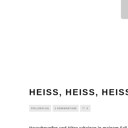
HEISS, HEISS, HEISS!
POLLENFLUG
2 KOMMENTARE
0
Heuschnupfen
und Hitze scheinen in meinem Fall