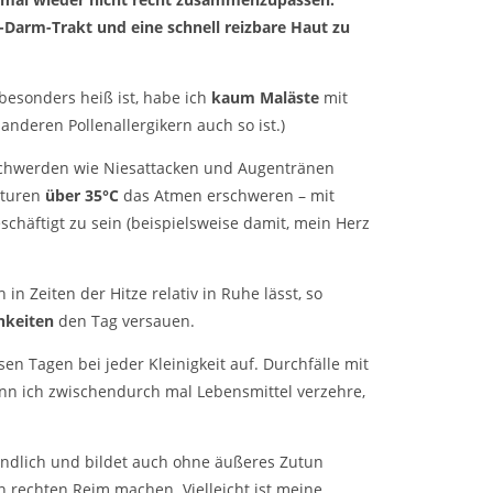
Darm-Trakt und eine schnell reizbare Haut zu
 besonders heiß ist, habe ich
kaum Maläste
mit
nderen Pollenallergikern auch so ist.)
schwerden wie Niesattacken und Augentränen
aturen
über 35°C
das Atmen erschweren – mit
chäftigt zu sein (beispielsweise damit, mein Herz
n Zeiten der Hitze relativ in Ruhe lässt, so
hkeiten
den Tag versauen.
sen Tagen bei jeder Kleinigkeit auf. Durchfälle mit
nn ich zwischendurch mal Lebensmittel verzehre,
ndlich und bildet auch ohne äußeres Zutun
n rechten Reim machen. Vielleicht ist meine